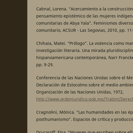
Cabnal, Lorena. “Acercamiento a la construcción
pensamiento epistémico de las mujeres indígen
comunitarias de Abya Yala”. Feminismos diverso
comunitario, ACSUR - Las Segovias, 2010, pp. 11
Chihaia, Matei. “Prólogo”. La violencia como mar
investigación literaria. Una mirada pluridisciplin
hispanoamericana contemporánea, Narr Francke
pp. 9-29.
Conferencia de las Naciones Unidas sobre el 
Declaración de Estocolmo sobre el medio ambi
Organización de las Naciones Unidas, 1972,
http://www.ordenjuridico.gob.mx/TratInt/De
Cragnolini, Mónica. “Las humanidades en las ép
posthumanismo”. Espacios de crítica y producción
Drucaroff, Elsa. “Mujeres que escriben sobre ell