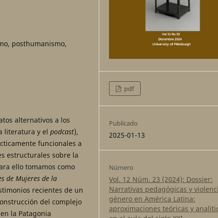
vismo, posthumanismo,
pdf
tos alternativos a los
Publicado
 literatura y el
podcast
),
2025-01-13
cticamente funcionales a
es estructurales sobre la
 Para ello tomamos como
Número
es de Mujeres de la
Vol. 12 Núm. 23 (2024): Dossier:
Narrativas pedagógicas y violenc
estimonios recientes de un
género en América Latina:
construcción del complejo
aproximaciones teóricas y analíti
(en la Patagonia