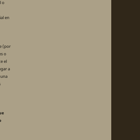
l o
ial en
e (por
es o
e el
ugar a
 una
s
ue
o