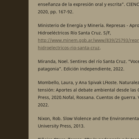
enseñanza de la expresión oral y escrita”. CIENC
2020, pp. 167-92.
Ministerio de Energía y Minería. Represas - Ap
Hidroeléctricos Río Santa Cruz. S/F,
http://www.minem.gob.ar/www/839/25793/repr
hidroelectricos-rio-santa-cruz
.
Miranda, Noel. Sentires del río Santa Cruz. “Voc
patagonia”. Edición independiente, 2022.
Mombello, Laura, y Ana Spivak L´Hoste. Naturale
tensión: Aportes al debate ambiental desde las C
Press, 2020.Nofal, Rossana. Cuentos de guerra. V
2022.
Nixon, Rob. Slow Violence and the Environmenta
University Press, 2013.