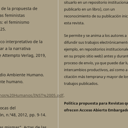
situarlo en un repositorio instituciona
 de la propuesta de
publicarlo en un libro), con un
as feministas
reconocimiento de su publicación inic
s: el feminismo
esta revista.
-25.
Se permite y se anima a los autores a
co interpretativo de la
difundir sus trabajos electrónicament
ar a la narrativa
ejemplo, en repositorios institucional
 Attempto Verlag, 2019,
en su propio sitio web) antes y durant
proceso de envío, ya que puede dar l
intercambios productivos, así como a
Medio Ambiente Humano.
citación más temprana y mayor de lo
ente humano.
trabajos publicados.
rechos%20Humanos/INST%2005.pdf
.
Política propuesta para Revistas q
ocas del
ofrecen Acceso Abierto Embargad
, n.º48, 2012, pp. 9-14.
as mismas”. Actas de las