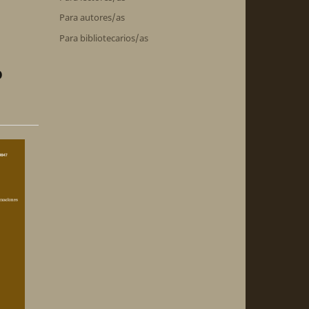
Para autores/as
Para bibliotecarios/as
o