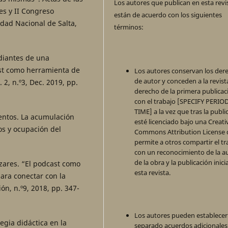
Los autores que publican en esta revi
es y II Congreso
están de acuerdo con los siguientes
dad Nacional de Salta,
términos:
udiantes de una
ast como herramienta de
Los autores conservan los der
de autor y conceden a la revista
 2, n.º3, Dec. 2019, pp.
derecho de la primera publicac
con el trabajo [SPECIFY PERIO
TIME] a la vez que tras la publi
ientos. La acumulación
esté licenciado bajo una Creati
sos y ocupación del
Commons Attribution License
permite a otros compartir el tr
con un reconocimiento de la a
de la obra y la publicación inici
izares. “El podcast como
esta revista.
ara conectar con la
n, n.º9, 2018, pp. 347-
Los autores pueden establecer
egia didáctica en la
separado acuerdos adicionales