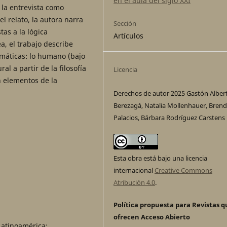
en el aula del siglo XXI
o la entrevista como
l relato, la autora narra
Sección
tas a la lógica
Artículos
ea, el trabajo describe
máticas: lo humano (bajo
al a partir de la filosofía
Licencia
n elementos de la
Derechos de autor 2025 Gastón Alber
Berezagá, Natalia Mollenhauer, Bren
Palacios, Bárbara Rodríguez Carstens
Esta obra está bajo una licencia
internacional
Creative Commons
Atribución 4.0
.
Política propuesta para Revistas q
ofrecen Acceso Abierto
Latinoamérica: