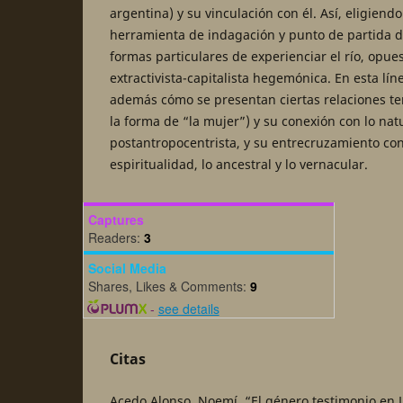
argentina) y su vinculación con él. Así, eligiend
herramienta de indagación y punto de partida de
formas particulares de experienciar el río, opues
extractivista-capitalista hegemónica. En esta lín
además cómo se presentan ciertas relaciones te
la forma de “la mujer”) y su conexión con lo natur
postantropocentrista, y su entrecruzamiento co
espiritualidad, lo ancestral y lo vernacular.
Captures
Readers:
3
Social Media
Shares, Likes & Comments:
9
-
see details
Citas
Acedo Alonso, Noemí. “El género testimonio en 