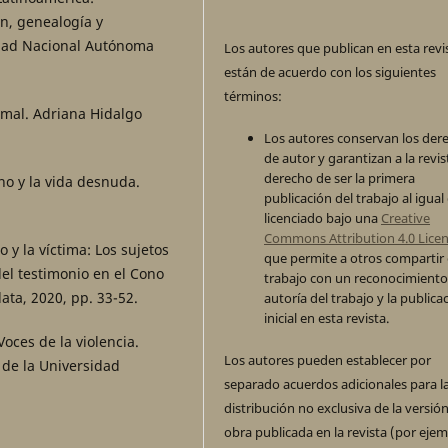
ón, genealogía y
idad Nacional Autónoma
Los autores que publican en esta revi
están de acuerdo con los siguientes
términos:
imal. Adriana Hidalgo
Los autores conservan los der
de autor y garantizan a la revis
derecho de ser la primera
o y la vida desnuda.
publicación del trabajo al igual
licenciado bajo una
Creative
Commons Attribution 4.0 Lice
 y la víctima: Los sujetos
que permite a otros compartir 
del testimonio en el Cono
trabajo con un reconocimiento
lata, 2020, pp. 33-52.
autoría del trabajo y la publica
inicial en esta revista.
Voces de la violencia.
Los autores pueden establecer por
l de la Universidad
separado acuerdos adicionales para l
distribución no exclusiva de la versión
obra publicada en la revista (por ejem