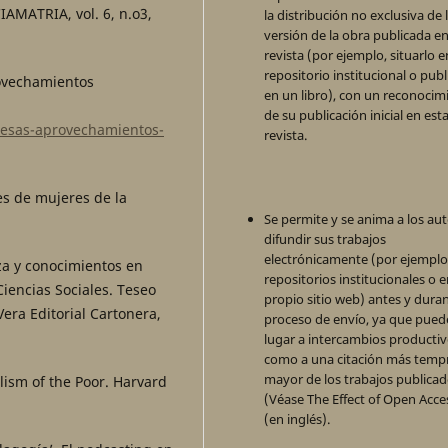
IAMATRIA, vol. 6, n.o3,
la distribución no exclusiva de 
versión de la obra publicada en
revista (por ejemplo, situarlo 
repositorio institucional o publ
rovechamientos
en un libro), con un reconocim
de su publicación inicial en est
esas-aprovechamientos-
revista.
es de mujeres de la
Se permite y se anima a los aut
difundir sus trabajos
electrónicamente (por ejemplo
za y conocimientos en
repositorios institucionales o 
iencias Sociales. Teseo
propio sitio web) antes y duran
era Editorial Cartonera,
proceso de envío, ya que pued
lugar a intercambios productivo
como a una citación más temp
mayor de los trabajos publica
lism of the Poor. Harvard
(Véase The Effect of Open Acce
(en inglés).