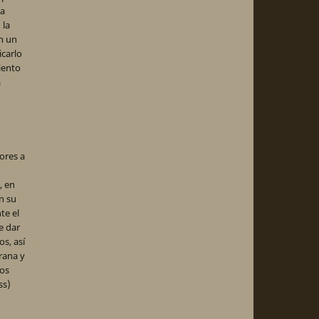
la
 la
en un
icarlo
iento
a
ores a
, en
en su
te el
e dar
s, así
rana y
dos
ss)