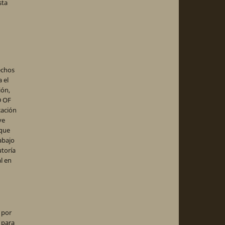
sta
echos
 el
ión,
D OF
cación
ve
 que
abajo
utoría
al en
 por
 para