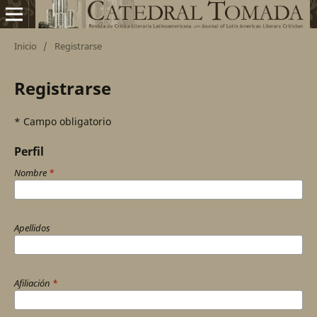
Inicio
/
Registrarse
Registrarse
* Campo obligatorio
Perfil
Nombre
*
Apellidos
Afiliación
*