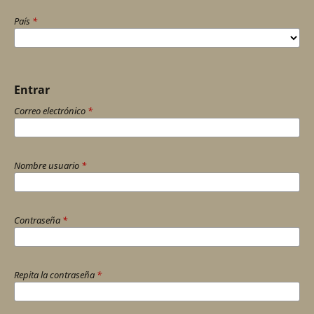
País
*
Entrar
Correo electrónico
*
Nombre usuario
*
Contraseña
*
Repita la contraseña
*