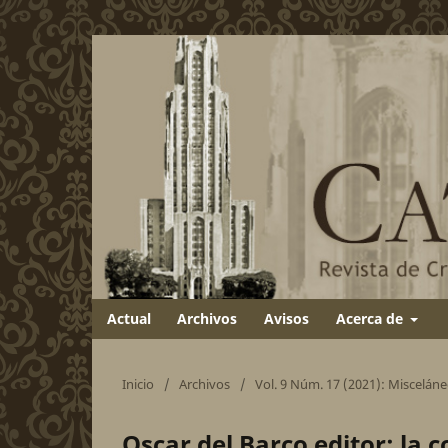
Actual
Archivos
Avisos
Acerca de
Inicio
/
Archivos
/
Vol. 9 Núm. 17 (2021): Miscelán
Oscar del Barco editor: la c