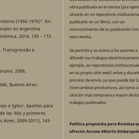
obra publicada en la revista (por ejem
situarlo en un repositorio instituciona
nterno (1956-1976)”. En:
publicarlo en un libro), con un
toriales en Argentina
reconocimiento de su publicación inic
onómica, 2014, 135 – 173.
esta revista.
”. Transgressão e
Se permite y se anima a los autores a
.
difundir sus trabajos electrónicament
ejemplo, en repositorios institucional
 Grumo, 2008.
en su propio sitio web) antes y durant
proceso de envío, ya que puede dar l
946. Buenos Aires:
intercambios productivos, así como a
citación más temprana y mayor de lo
trabajos publicados.
ejo e Igitur. Aportes para
 de los ’60s y primeros
s Aires, 2009-2011), 143-
Política propuesta para Revistas q
ofrecen Acceso Abierto Embargad