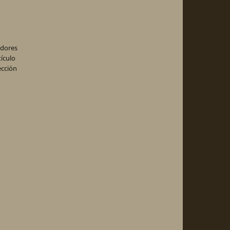
adores
ículo
ección