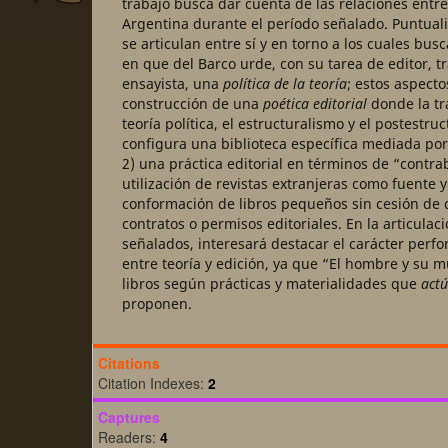
trabajo busca dar cuenta de las relaciones entre
Argentina durante el período señalado. Puntua
se articulan entre sí y en torno a los cuales b
en que del Barco urde, con su tarea de editor, t
ensayista, una
política de la teoría
; estos aspecto
construcción de una
poética editorial
donde la tr
teoría política, el estructuralismo y el postestru
configura una biblioteca específica mediada por t
2) una práctica editorial en términos de “contr
utilización de revistas extranjeras como fuente y
conformación de libros pequeños sin cesión de 
contratos o permisos editoriales. En la articulac
señalados, interesará destacar el carácter perfo
entre teoría y edición, ya que “El hombre y su 
libros según prácticas y materialidades que
act
proponen.
Citations
Citation Indexes:
2
Captures
Readers:
4