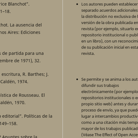
rice Blanchot”.
Los autores pueden establecer
separado acuerdos adicionales
 1–18.
la distribución no exclusiva de 
versión de la obra publicada en
chot. La ausencia del
revista (por ejemplo, situarlo 
nos Aires: Ediciones
repositorio institucional o publ
en un libro), con un reconocim
de su publicación inicial en est
s de partida para una
revista.
iembre de 1971), 32.
escritura, R. Barthes; J.
Se permite y se anima a los aut
 Caldén, 1974.
difundir sus trabajos
electrónicamente (por ejemplo
ística de Rousseau. El
repositorios institucionales o 
Caldén, 1970.
propio sitio web) antes y duran
proceso de envío, ya que pued
ditorial”. Políticas de la
lugar a intercambios productivo
como a una citación más temp
 149–158.
mayor de los trabajos publica
(Véase The Effect of Open Acce
n? Apuntes sobre la