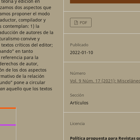
 teoría y edición en
lizamos dos aspectos que
uscamos proponer el modo
raductor, compilador y
PDF
s contemplan: 1) la
aducción de autores de la
cturalismo convive y
extos críticos del editor;
Publicado
abando” en tanto
2022-01-10
 referencia para la
derechos de autor,
ión de los dos aspectos
Número
rmativo de la relación
Vol. 9 Núm. 17 (2021): Misceláne
mundo” pone a circular
úan
aquello que los textos
Sección
Artículos
Licencia
Política propuesta para Revistas q