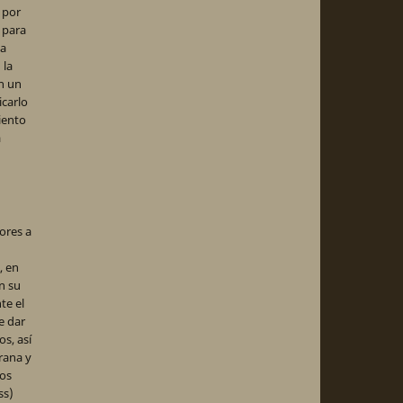
 por
 para
la
 la
en un
icarlo
iento
a
ores a
, en
en su
te el
e dar
s, así
rana y
dos
ss)