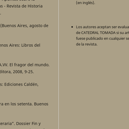
(en inglés).
s - Revista de Historia
.
2 (Buenos Aires, agosto de
Los autores aceptan ser evalu
de CATEDRAL TOMADA si su art
fuese publicado en cualquier s
de la revista.
enos Aires: Libros del
AA.VV. El fragor del mundo.
itora, 2008, 9-25.
s: Ediciones Caldén,
tura en los setenta. Buenos
teraria”. Dossier Fin y