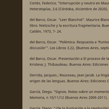
Cortés, Federico. “Interrupción y neutro en Mau
Heterotopías, 3.6 (Córdoba, diciembre de 2020),
del Barco, Oscar. “Leer Blanchot”. Maurice Blan
libro. Nietzsche y la escritura fragmentaria. Bue
Caldén, 1973, 7- 24.
del Barco, Oscar. “Polémica. Respuesta a ‘Punto
discusión’”. Los Libros 3.22, (Buenos Aires, sept
del Barco, Oscar. Presentación a El proceso de la 
Kristeva; J. Thibaudeau. Buenos Aires: Ediciones
Derrida, Jacques.; Rousseau, Jean Jacob. La lingü
origen de las lenguas. Buenos Aires: Ediciones 
García, Diego. “Signos. Notas sobre un momento e
Memoria, n 10/11/12 (Buenos Aires 2009-2011),
García, Diego. “¿De la ilustración a la revolució