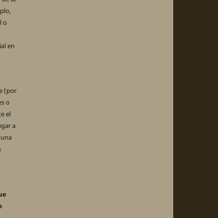
plo,
l o
ial en
e (por
es o
e el
ugar a
 una
s
ue
o