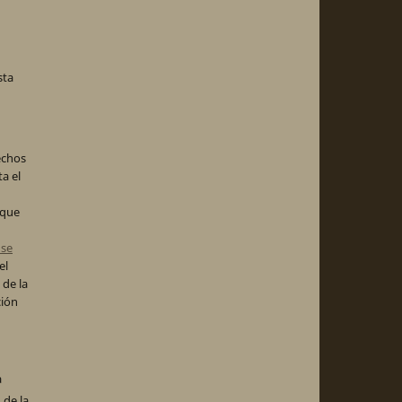
sta
echos
ta el
 que
nse
el
 de la
ción
a
 de la