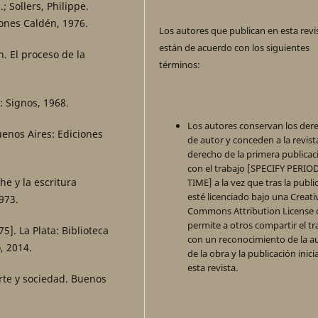
; Sollers, Philippe.
iones Caldén, 1976.
Los autores que publican en esta revi
están de acuerdo con los siguientes
n. El proceso de la
términos:
: Signos, 1968.
Los autores conservan los der
uenos Aires: Ediciones
de autor y conceden a la revista
derecho de la primera publicac
con el trabajo [SPECIFY PERIO
he y la escritura
TIME] a la vez que tras la publi
esté licenciado bajo una Creati
973.
Commons Attribution License
permite a otros compartir el tr
]. La Plata: Biblioteca
con un reconocimiento de la a
, 2014.
de la obra y la publicación inici
esta revista.
Arte y sociedad. Buenos