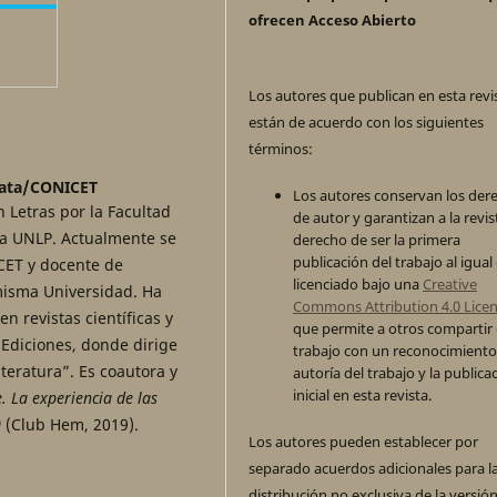
ofrecen Acceso Abierto
Los autores que publican en esta revi
están de acuerdo con los siguientes
términos:
lata/CONICET
Los autores conservan los der
n Letras por la Facultad
de autor y garantizan a la revis
la UNLP. Actualmente se
derecho de ser la primera
publicación del trabajo al igual
ET y docente de
licenciado bajo una
Creative
 misma Universidad. Ha
Commons Attribution 4.0 Lice
en revistas científicas y
que permite a otros compartir 
 Ediciones, donde dirige
trabajo con un reconocimiento
iteratura”. Es coautora y
autoría del trabajo y la publica
inicial en esta revista.
. La experiencia de las
0
(Club Hem, 2019).
Los autores pueden establecer por
separado acuerdos adicionales para l
distribución no exclusiva de la versión