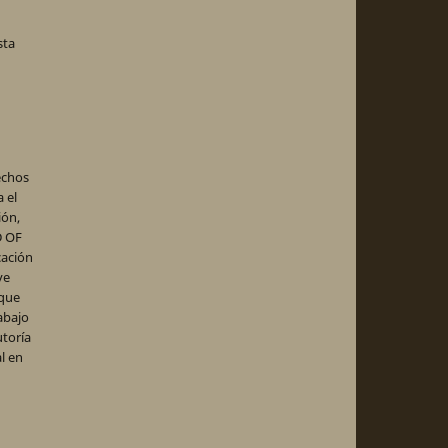
sta
echos
 el
ión,
D OF
cación
ve
 que
abajo
utoría
al en