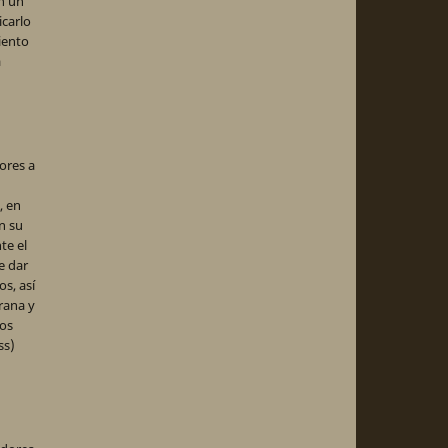
en un
icarlo
iento
a
ores a
, en
en su
te el
e dar
s, así
rana y
dos
ss)