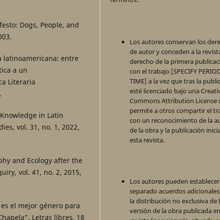
esto: Dogs, People, and
003.
Los autores conservan los der
de autor y conceden a la revista
ca latinoamericana: entre
derecho de la primera publicac
tica a un
con el trabajo [SPECIFY PERIO
TIME] a la vez que tras la publi
a Literaria
esté licenciado bajo una Creati
.
Commons Attribution License
permite a otros compartir el tr
 Knowledge in Latin
con un reconocimiento de la a
es, vol. 31, no. 1, 2022,
de la obra y la publicación inici
esta revista.
phy and Ecology after the
iry, vol. 41, no. 2, 2015,
Los autores pueden establecer
separado acuerdos adicionales
la distribución no exclusiva de 
 es el mejor género para
versión de la obra publicada en
Chapela”. Letras libres, 18