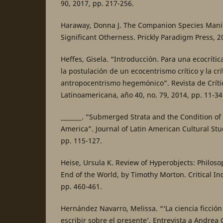
90, 2017, pp. 217-256.
Haraway, Donna J. The Companion Species Manif
Significant Otherness. Prickly Paradigm Press, 2
Heffes, Gisela. “Introducción. Para una ecocríti
la postulación de un ecocentrismo crítico y la crí
antropocentrismo hegemónico”. Revista de Crític
Latinoamericana, año 40, no. 79, 2014, pp. 11-34
_______. “Submerged Strata and the Condition of
America”. Journal of Latin American Cultural Studi
pp. 115-127.
Heise, Ursula K. Review of Hyperobjects: Philoso
End of the World, by Timothy Morton. Critical Inqu
pp. 460-461.
Hernández Navarro, Melissa. “‘La ciencia ficción
escribir sobre el presente’. Entrevista a Andrea 