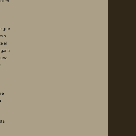
ial en
e (por
es o
e el
ugar a
 una
s
ue
o
sta