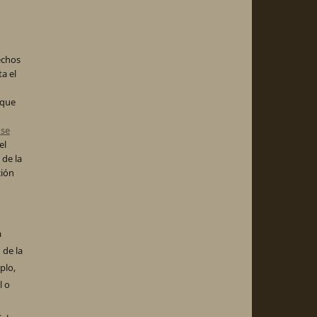
echos
ta el
 que
nse
el
 de la
ción
a
 de la
plo,
l o