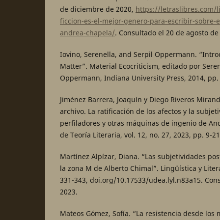
de diciembre de 2020,
https://letraslibres.com/l
ficcion-es-el-mejor-genero-para-escribir-sobre-e
andrea-chapela/
. Consultado el 20 de agosto de
Iovino, Serenella, and Serpil Oppermann. “Intro
Matter”. Material Ecocriticism, editado por Seren
Oppermann, Indiana University Press, 2014, pp. 
Jiménez Barrera, Joaquín y Diego Riveros Miran
archivo. La ratificación de los afectos y la subjet
perfiladores y otras máquinas de ingenio de An
de Teoría Literaria, vol. 12, no. 27, 2023, pp. 9-21
Martínez Alpízar, Diana. “Las subjetividades p
la zona M de Alberto Chimal”. Lingüística y Liter
331-343, doi.org/10.17533/udea.lyl.n83a15. Cons
2023.
Mateos Gómez, Sofía. “La resistencia desde los 