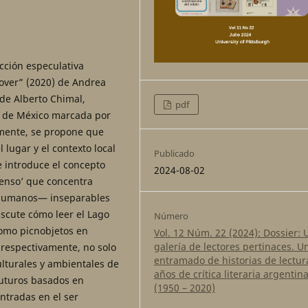
cción especulativa
lover” (2020) de Andrea
de Alberto Chimal,
pdf
d de México marcada por
amente, se propone que
lugar y el contexto local
Publicado
se introduce el concepto
2024-08-02
denso’ que concentra
 humanos— inseparables
iscute cómo leer el Lago
Número
como picnobjetos en
Vol. 12 Núm. 22 (2024): Dossier: 
galería de lectores pertinaces. U
 respectivamente, no solo
entramado de historias de lectur
ulturales y ambientales de
años de crítica literaria argentin
futuros basados en
(1950 – 2020)
ntradas en el ser