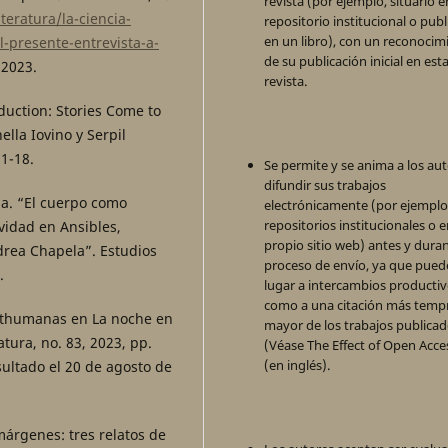
revista (por ejemplo, situarlo 
iteratura/la-ciencia-
repositorio institucional o publ
en un libro), con un reconocim
l-presente-entrevista-a-
de su publicación inicial en est
 2023.
revista.
duction: Stories Come to
ella Iovino y Serpil
1-18.
Se permite y se anima a los aut
difundir sus trabajos
da. “El cuerpo como
electrónicamente (por ejemplo
repositorios institucionales o 
ividad en Ansibles,
propio sitio web) antes y duran
drea Chapela”. Estudios
proceso de envío, ya que pued
.
lugar a intercambios productivo
como a una citación más temp
osthumanas en La noche en
mayor de los trabajos publica
atura, no. 83, 2023, pp.
(Véase The Effect of Open Acce
(en inglés).
ultado el 20 de agosto de
márgenes: tres relatos de