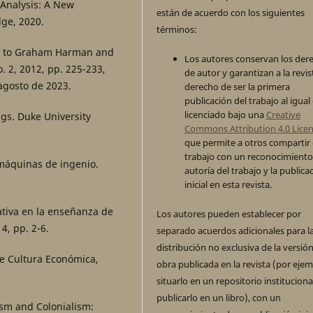
 Analysis: A New
están de acuerdo con los siguientes
dge, 2020.
términos:
se to Graham Harman and
Los autores conservan los der
. 2, 2012, pp. 225-233,
de autor y garantizan a la revis
agosto de 2023.
derecho de ser la primera
publicación del trabajo al igual
licenciado bajo una
Creative
ings. Duke University
Commons Attribution 4.0 Lice
que permite a otros compartir 
trabajo con un reconocimiento
 máquinas de ingenio.
autoría del trabajo y la publica
inicial en esta revista.
rrativa en la enseñanza de
Los autores pueden establecer por
4, pp. 2-6.
separado acuerdos adicionales para l
distribución no exclusiva de la versión
De Cultura Económica,
obra publicada en la revista (por ejem
situarlo en un repositorio instituciona
publicarlo en un libro), con un
lism and Colonialism: