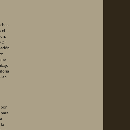
echos
 el
ión,
D OF
cación
ve
 que
abajo
utoría
al en
 por
 para
la
 la