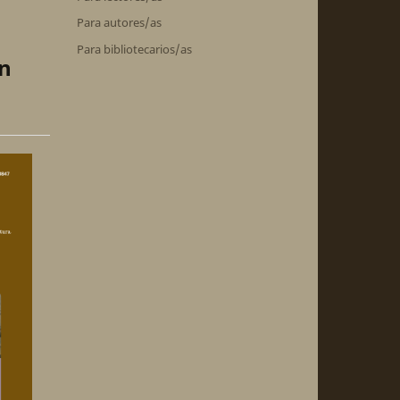
Para autores/as
Para bibliotecarios/as
en