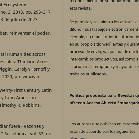
reconocimiento de su publicación inic
al Ecosystems
esta revista.
 no. 3, 2018, pp. 298–317,
 de julio de 2023.
Se permite y se anima a los autores a
difundir sus trabajos electrónicament
ber, reinventar el poder.
ejemplo, en repositorios institucional
en su propio sitio web) antes y durant
proceso de envío, ya que puede dar l
ntal Humanities across
intercambios productivos, así como a
escales: Thinking Across
citación más temprana y mayor de lo
iggin, Carolyn Fornoff y
trabajos publicados.
2020, pp. vii-xxviii.
wenty-First Century Latin
Política propuesta para Revistas q
ry Latin American
ofrecen Acceso Abierto Embargad
 Timothy R. Robbins,
Los autores que publican en esta revi
udiar fuera? Razones y
están de acuerdo con los siguientes
 Sociológica, vol. 32, no.
términos: